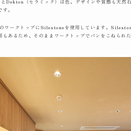
（クオーツ）とDekton（セラミック）は色、デザインや質感
です。
のワークトップにSilestoneを使用しています。Sile
用もあるため、そのままワークトップでパンをこねられ