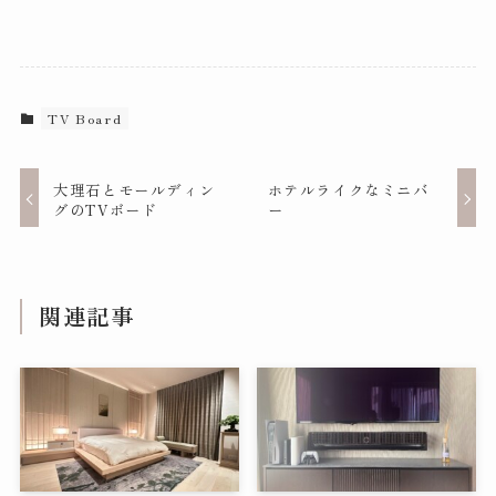
TV Board
大理石とモールディン
ホテルライクなミニバ
グのTVボード
ー
関連記事