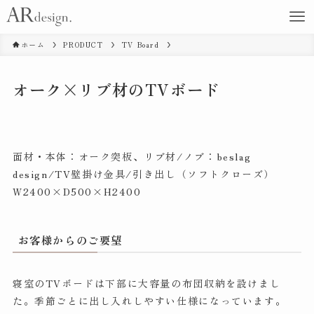
ホーム
PRODUCT
TV Board
オーク×リブ材のTVボード
面材・本体：オーク突板、リブ材/ノブ：beslag
design/TV壁掛け金具/引き出し（ソフトクローズ）
W2400×D500×H2400
お客様からのご要望
寝室のTVボードは下部に大容量の布団収納を設けまし
た。季節ごとに出し入れしやすい仕様になっています。